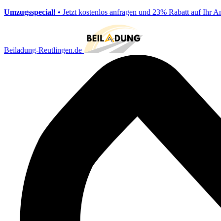
Umzugsspecial!
• Jetzt kostenlos anfragen und 23% Rabatt auf Ihr A
Beiladung-Reutlingen.de