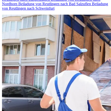
Nordhorn
Beiladung von Reutlingen nach Bad Salzuflen
Beiladung
von Reutlingen nach Schweinfurt