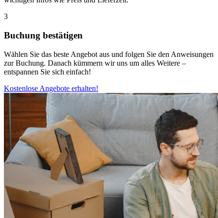
3
Buchung bestätigen
Wählen Sie das beste Angebot aus und folgen Sie den Anweisungen
zur Buchung. Danach kümmern wir uns um alles Weitere –
entspannen Sie sich einfach!
Kostenlose Angebote erhalten!