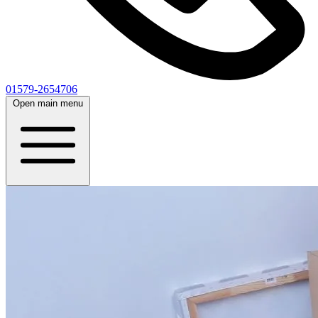
01579-2654706
Open main menu