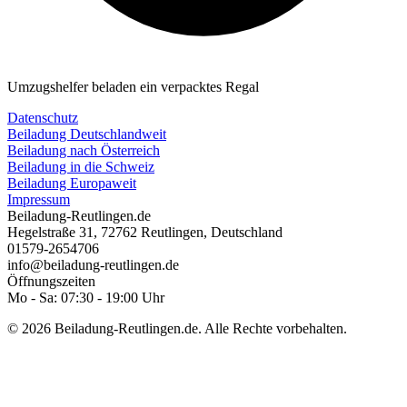
Umzugshelfer beladen ein verpacktes Regal
Datenschutz
Beiladung Deutschlandweit
Beiladung nach Österreich
Beiladung in die Schweiz
Beiladung Europaweit
Impressum
Beiladung-Reutlingen.de
Hegelstraße 31
,
72762
Reutlingen
,
Deutschland
01579-2654706
info@beiladung-reutlingen.de
Öffnungszeiten
Mo - Sa: 07:30 - 19:00 Uhr
© 2026 Beiladung-Reutlingen.de. Alle Rechte vorbehalten.