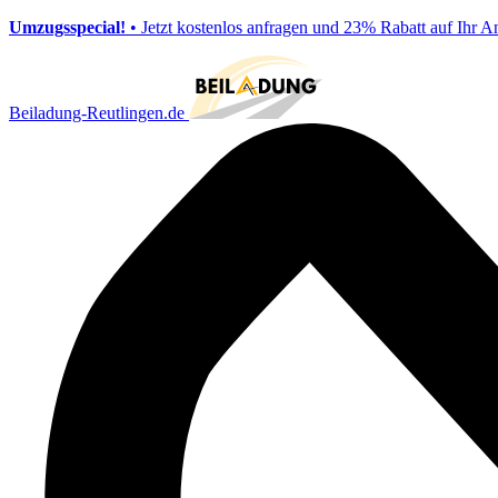
Umzugsspecial!
• Jetzt kostenlos anfragen und 23% Rabatt auf Ihr A
Beiladung-Reutlingen.de