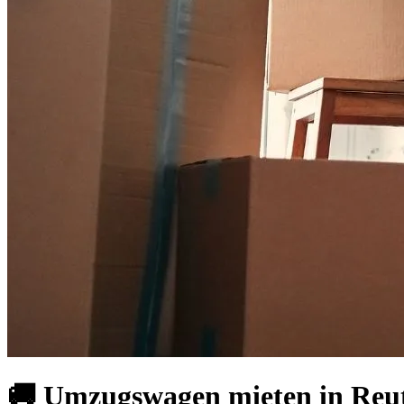
🚚 Umzugswagen mieten in Reutl