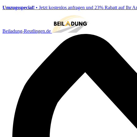
Umzugsspecial!
• Jetzt kostenlos anfragen und 23% Rabatt auf Ihr A
Beiladung-Reutlingen.de