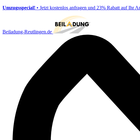
Umzugsspecial!
• Jetzt kostenlos anfragen und 23% Rabatt auf Ihr A
Beiladung-Reutlingen.de