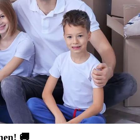
hen! 🚚