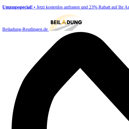
Umzugsspecial!
• Jetzt kostenlos anfragen und 23% Rabatt auf Ihr A
Beiladung-Reutlingen.de